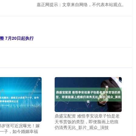
嘉正网提示：文章来自网络，不代表本站观点。
 7月20日起执行
鼎盛宝配资 难怪李安说章子怡是老
天爷赏饭的类型，即便脸画上疤痕
45岁张可近况曝光！嫁
仍清秀无比_影片_观众_演技
一子，如今婚姻幸福