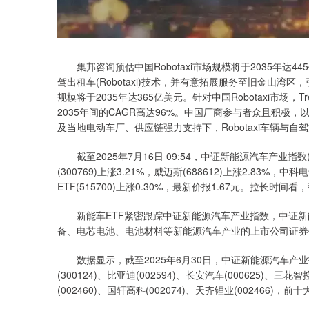
集邦咨询预估中国Robotaxi市场规模将于2035年达44
驾出租车(Robotaxi)技术，并有意拓展服务至旧金山湾区，
规模将于2035年达365亿美元。针对中国Robotaxi市场，T
2035年间的CAGR高达96%。中国厂商参与者众且积
及当地电动车厂、供应链强力支持下，Robotaxi车辆与
截至2025年7月16日 09:54，中证新能源汽车产业指数(93
(300769)上涨3.21%，威迈斯(688612)上涨2.83%，中科
ETF(515700)上涨0.30%，最新价报1.67元。拉长时间看
新能车ETF紧密跟踪中证新能源汽车产业指数，中证新能
备、电芯电池、电池材料等新能源汽车产业的上市公司证券
数据显示，截至2025年6月30日，中证新能源汽车产业指数(
(300124)、比亚迪(002594)、长安汽车(000625)、三花智
(002460)、国轩高科(002074)、天齐锂业(002466)，