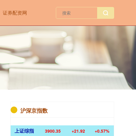
证券配资网
沪深京指数
上证综指
3900.35
+21.92
+0.57%