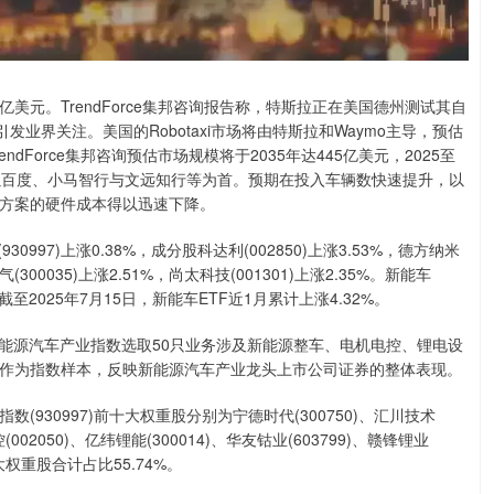
5亿美元。TrendForce集邦咨询报告称，特斯拉正在美国德州测试其自
引发业界关注。美国的Robotaxi市场将由特斯拉和Waymo主导，预估
rendForce集邦咨询预估市场规模将于2035年达445亿美元，2025至
极，以百度、小马智行与文远知行等为首。预期在投入车辆数快速提升，以
自驾方案的硬件成本得以迅速下降。
0997)上涨0.38%，成分股科达利(002850)上涨3.53%，德方纳米
电气(300035)上涨2.51%，尚太科技(001301)上涨2.35%。新能车
，截至2025年7月15日，新能车ETF近1月累计上涨4.32%。
源汽车产业指数选取50只业务涉及新能源整车、电机电控、锂电设
作为指数样本，反映新能源汽车产业龙头上市公司证券的整体表现。
930997)前十大权重股分别为宁德时代(300750)、汇川技术
控(002050)、亿纬锂能(300014)、华友钴业(603799)、赣锋锂业
前十大权重股合计占比55.74%。