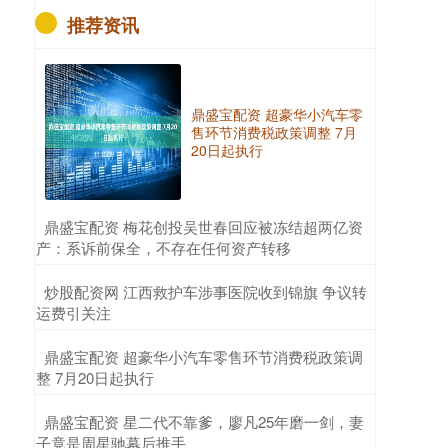
推荐资讯
鼎盛宝配资 超豪华小汽车零
售环节消费税政策调整 7月
20日起执行
​鼎盛宝配资 梅花创投吴世春回应被冻结超两亿资
产：系诉前保全，不存在任何资产转移
​炒股配资网 江西救护车涉事医院收到锦旗 争议转
运费引关注
​鼎盛宝配资 超豪华小汽车零售环节消费税政策调
整 7月20日起执行
​鼎盛宝配资 星二代不靠爹，廖凡25年磨一剑，妻
子竟是周星驰幕后推手