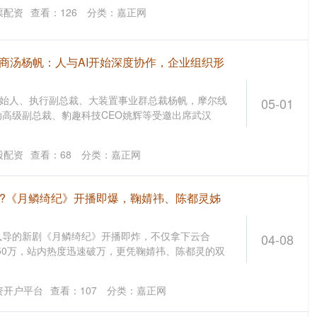
票配资
查看：
126
分类：
嘉正网
？商汤杨帆：人与AI开始深度协作，企业组织形
创始人、执行副总裁、大装置事业群总裁杨帆，摩尔线
05-01
高级副总裁、豹趣科技CEO姚辉等受邀出席武汉
股配资
查看：
68
分类：
嘉正网
车?《月鳞绮纪》开播即爆，鞠婧祎、陈都灵姊
执导的新剧《月鳞绮纪》开播即炸，不仅拿下云合
04-08
850万，站内热度迅速破万，更凭鞠婧祎、陈都灵的双
资开户平台
查看：
107
分类：
嘉正网