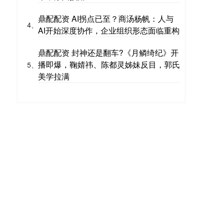
鼎配配资 AI拐点已至？商汤杨帆：人与
4、
AI开始深度协作，企业组织形态面临重构
鼎配配资 封神还是翻车?《月鳞绮纪》开
播即爆，鞠婧祎、陈都灵姊妹反目，郭氏
5、
美学拉满