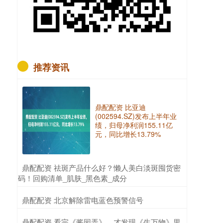
推荐资讯
鼎配配资 比亚迪
(002594.SZ)发布上半年业
绩，归母净利润155.11亿
元，同比增长13.79%
​鼎配配资 祛斑产品什么好？懒人美白淡斑囤货密
码！回购清单_肌肤_黑色素_成分
​鼎配配资 北京解除雷电蓝色预警信号
​鼎配配资 看完《酱园弄》，才发现《生万物》里