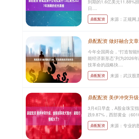
到期的1.6亿美元11.88
日....
来源：正规网
鼎配配资
鼎配配资 做好融合文
今年全国两会，“打造智能
能经济新形态”列为202
技革命的战略抉....
来源：武汉股
鼎配配资
鼎配配资 美伊冲突升
3月4日早盘，A股金珠宝指数
跌9.87%，西部黄金（6010
来源：专业的
鼎配配资