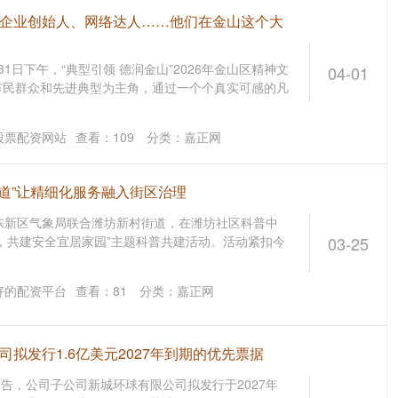
、企业创始人、网络达人……他们在金山这个大
1日下午，“典型引领 德润金山”2026年金山区精神文
04-01
市民群众和先进典型为主角，通过一个个真实可感的凡
股票配资网站
查看：
109
分类：
嘉正网
街道”让精细化服务融入街区治理
东新区气象局联合潍坊新村街道，在潍坊社区科普中
，共建安全宜居家园”主题科普共建活动。活动紧扣今
03-25
好的配资平台
查看：
81
分类：
嘉正网
司拟发行1.6亿美元2027年到期的优先票据
公告，公司子公司新城环球有限公司拟发行于2027年