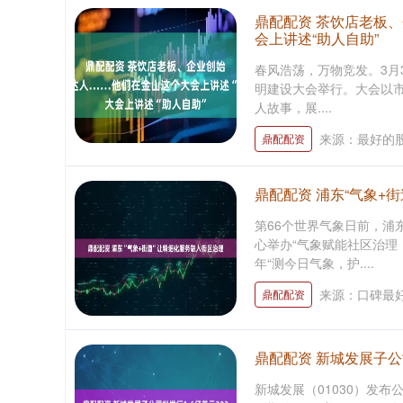
鼎配配资 茶饮店老板
会上讲述“助人自助”
春风浩荡，万物竞发。3月3
明建设大会举行。大会以
人故事，展....
来源：最好的
鼎配配资
鼎配配资 浦东“气象+
第66个世界气象日前，浦
心举办“气象赋能社区治理
年“测今日气象，护....
来源：口碑最
鼎配配资
鼎配配资 新城发展子公
新城发展（01030）发布