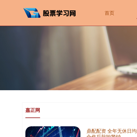
首页
嘉正网
鼎配配资 全年无休日
合作后敲响警钟