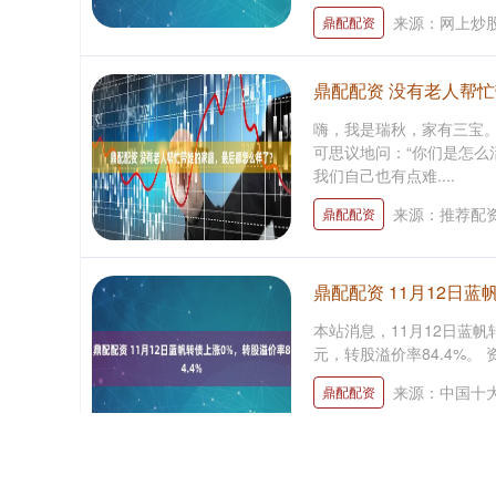
来源：网上炒
鼎配配资
鼎配配资 没有老人帮
嗨，我是瑞秋，家有三宝。
可思议地问：“你们是怎么
我们自己也有点难....
来源：推荐配
鼎配配资
鼎配配资 11月12日蓝
本站消息，11月12日蓝帆转
元，转股溢价率84.4%。 
来源：中国十
鼎配配资
鼎配配资 招商证券获批