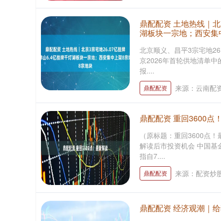
鼎配配资 土地热线｜北京
湖板块一宗地；西安集
北京顺义、昌平3宗宅地26.
京2026年首轮供地清单
报....
来源：云南配
鼎配配资
鼎配配资 重回3600点
（原标题：重回3600点！
解读后市投资机会 中国基
指自7....
来源：配资炒
鼎配配资
鼎配配资 经济观潮｜给