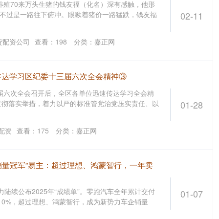
，养殖70来万头生猪的钱友福（化名）深有感触，他形
，不过是一路往下俯冲。眼瞅着猪价一路猛跌，钱友福
02-11
货配资公司
查看：
198
分类：
嘉正网
位传达学习区纪委十三届六次全会精神③
届六次全会召开后，全区各单位迅速传达学习全会精
贯彻落实举措，着力以严的标准管党治党压实责任、以
01-28
配资
查看：
175
分类：
嘉正网
销量冠军”易主：超过理想、鸿蒙智行，一年卖
势力陆续公布2025年“成绩单”。零跑汽车全年累计交付
01-07
03.10%，超过理想、鸿蒙智行，成为新势力车企销量