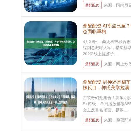
来源：国内股
鼎配配资
鼎配配资 AI拐点已至
态面临重构
4月29日，商汤科技联合
程副总裁呼大军，猎豹移动
2026“线上搓虾子....
来源：网上炒
鼎配配资
鼎配配资 封神还是翻
妹反目，郭氏美学拉满
古装奇幻党集合！郭敬明
S+评级，单日播放量破3
女主反目名场面、极致....
来源：股票配
鼎配配资