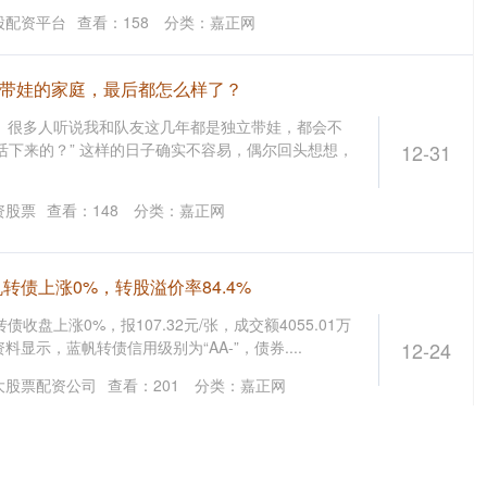
股配资平台
查看：
158
分类：
嘉正网
忙带娃的家庭，最后都怎么样了？
 很多人听说我和队友这几年都是独立带娃，都会不
活下来的？” 这样的日子确实不容易，偶尔回头想想，
12-31
资股票
查看：
148
分类：
嘉正网
帆转债上涨0%，转股溢价率84.4%
债收盘上涨0%，报107.32元/张，成交额4055.01万
资料显示，蓝帆转债信用级别为“AA-”，债券....
12-24
大股票配资公司
查看：
201
分类：
嘉正网
发行不超300亿元次级债券