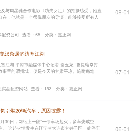
谈及与周星驰合作电影《功夫女足》的拍摄感受，她直
08-01
自在，他就是一个很像朋友的导演，能够接受所有人
票配资公司
查看：
65
分类：
嘉正网
蕃羌汉杂居的边塞江湖
塞江湖 平凉市融媒体中心记者 秦玉龙 “鲁提辖拳打
故事里的渭州城，便是今天的甘肃平凉。施耐庵笔
07-01
规实盘配资网站
查看：
153
分类：
嘉正网
杨絮引燃20辆汽车，原因披露！
5月30日，网络上一段“一停车场起火，多车烧成空
注。 这起火情发生在辽宁省大连市甘井子区一处停车
06-01