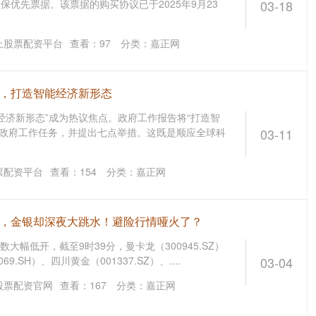
%担保优先票据。该票据的购买协议已于2025年9月23
03-18
上股票配资平台
查看：
97
分类：
嘉正网
章，打造智能经济新形态
经济新形态”成为热议焦点。政府工作报告将“打造智
6年政府工作任务，并提出七点举措。这既是顺应全球科
03-11
票配资平台
查看：
154
分类：
嘉正网
级，金银却深夜大跳水！避险行情哑火了？
大幅低开，截至9时39分，曼卡龙（300945.SZ）
69.SH）、四川黄金（001337.SZ）、....
03-04
股票配资官网
查看：
167
分类：
嘉正网