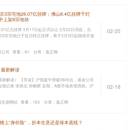
3宗宅地26.07亿挂牌；佛山6.4亿挂牌千灯
中上架8宗地块
07亿元挂牌 3月17日起正式出让 2月22日消息，北
02-25
中的3宗宅地已于近日转正挂牌，将于3月3日起陆续开放
资公司
查看：
81
分类：
嘉正网
！最新解读
最新解读） 【导读】沪指盘中突破3600点，基金公司
金报记者 张燕北 孙晓辉 近期，A股市场表现强劲。沪
02-18
股交易网站
查看：
163
分类：
嘉正网
猪上“身价险” ，折本生意还是保本底线？