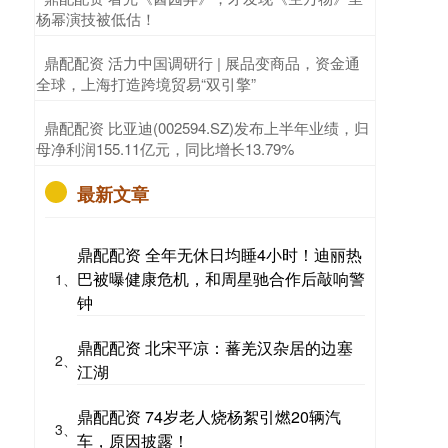
杨幂演技被低估！
​鼎配配资 活力中国调研行 | 展品变商品，资金通
全球，上海打造跨境贸易“双引擎”
​鼎配配资 比亚迪(002594.SZ)发布上半年业绩，归
母净利润155.11亿元，同比增长13.79%
最新文章
鼎配配资 全年无休日均睡4小时！迪丽热
巴被曝健康危机，和周星驰合作后敲响警
1、
钟
鼎配配资 北宋平凉：蕃羌汉杂居的边塞
2、
江湖
鼎配配资 74岁老人烧杨絮引燃20辆汽
3、
车，原因披露！