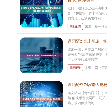
近日，迪丽热巴在采访中
言：“和星爷工作非常轻松
的意见，让演员发挥到....
来源：杭州股
鼎配配资
鼎配配资 北宋平凉：
北宋平凉：蕃羌汉杂居的边
镇关西”的故事家喻户晓，
下，这座边城重镇茶....
来源：网上正
鼎配配资
鼎配配资 74岁老人烧
本文转自【青岛日报】； 
架”的视频引发网民广泛关
场，场内停放的均....