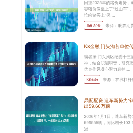
回望2025年的猪价走势
容猪价像坐上了“过山车”
忙给猪买上“保....
来源：股票期
鼎配配资
K8金融 门头沟各单
编者按 门头沟区纪委十三
神，结合职能职责，研究
优良作风凝心聚力真抓....
来源：在线杠杆
K8金融
鼎配配资 造车新势力“
出59.66万辆
2026年1月1日，造车新
596555辆，同比增长1
冠....