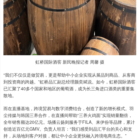
虹桥国际酒窖 新民晚报记者 周馨 摄
“我们不仅仅是做贸易，更是帮助中小企业实现从展品到商品、从客商
到投资商的跨越。”虹桥品汇副总经理颜奕斌说。如今，虹桥国际酒窖
已汇聚了40多个国家和地区的葡萄酒，成为长三角进口酒类的重要集
散地。
而在直播基地，跨境贸易与数字消费结合，创造了新的增长模式。羽
尘传媒与韩国三养合作，在直播间帮助“三养火鸡面”实现销量翻倍，
全年销售额达20亿元。场播云扬则服务于FILA、来伊份等品牌，累计
创造近百亿元GMV。负责人坦言：“我们感受到品汇平台的关心和支
持，从场地到客户对接，都让中小企业更快融入跨境电商生态。”