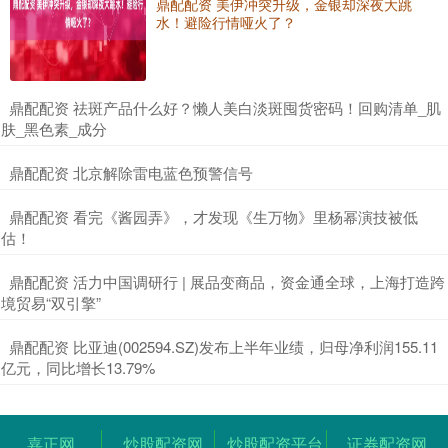
鼎配配资 美伊冲突升级，金银却深夜大跳
水！避险行情哑火了？
​鼎配配资 祛斑产品什么好？懒人美白淡斑囤货密码！回购清单_肌
肤_黑色素_成分
​鼎配配资 北京解除雷电蓝色预警信号
​鼎配配资 看完《酱园弄》，才发现《生万物》里杨幂演技被低
估！
​鼎配配资 活力中国调研行 | 展品变商品，资金通全球，上海打造跨
境贸易“双引擎”
​鼎配配资 比亚迪(002594.SZ)发布上半年业绩，归母净利润155.11
亿元，同比增长13.79%
嘉正网
炒股配资网
炒股配资平台
证券配资网