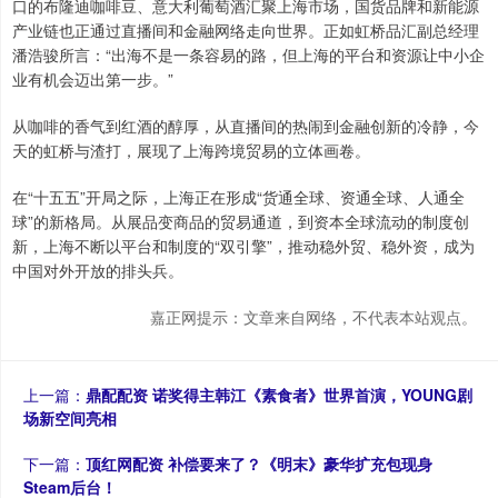
口的布隆迪咖啡豆、意大利葡萄酒汇聚上海市场，国货品牌和新能源
产业链也正通过直播间和金融网络走向世界。正如虹桥品汇副总经理
潘浩骏所言：“出海不是一条容易的路，但上海的平台和资源让中小企
业有机会迈出第一步。”
从咖啡的香气到红酒的醇厚，从直播间的热闹到金融创新的冷静，今
天的虹桥与渣打，展现了上海跨境贸易的立体画卷。
在“十五五”开局之际，上海正在形成“货通全球、资通全球、人通全
球”的新格局。从展品变商品的贸易通道，到资本全球流动的制度创
新，上海不断以平台和制度的“双引擎”，推动稳外贸、稳外资，成为
中国对外开放的排头兵。
嘉正网提示：文章来自网络，不代表本站观点。
上一篇：
鼎配配资 诺奖得主韩江《素食者》世界首演，YOUNG剧
场新空间亮相
下一篇：
顶红网配资 补偿要来了？《明末》豪华扩充包现身
Steam后台！