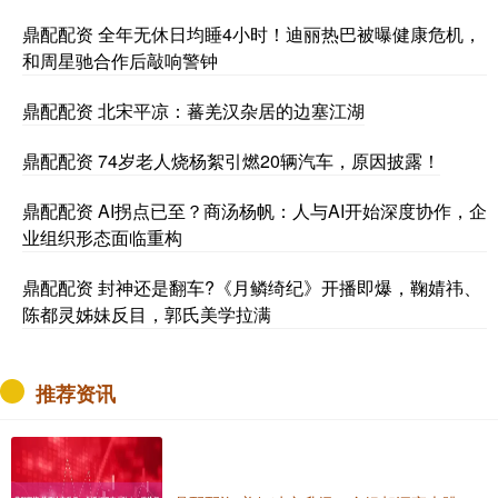
鼎配配资 全年无休日均睡4小时！迪丽热巴被曝健康危机，
和周星驰合作后敲响警钟
鼎配配资 北宋平凉：蕃羌汉杂居的边塞江湖
鼎配配资 74岁老人烧杨絮引燃20辆汽车，原因披露！
鼎配配资 AI拐点已至？商汤杨帆：人与AI开始深度协作，企
业组织形态面临重构
鼎配配资 封神还是翻车?《月鳞绮纪》开播即爆，鞠婧祎、
陈都灵姊妹反目，郭氏美学拉满
推荐资讯