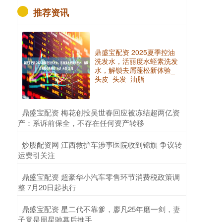
推荐资讯
鼎盛宝配资 2025夏季控油
洗发水，活丽度水蛭素洗发
水，解锁去屑蓬松新体验_
头皮_头发_油脂
​鼎盛宝配资 梅花创投吴世春回应被冻结超两亿资
产：系诉前保全，不存在任何资产转移
​炒股配资网 江西救护车涉事医院收到锦旗 争议转
运费引关注
​鼎盛宝配资 超豪华小汽车零售环节消费税政策调
整 7月20日起执行
​鼎盛宝配资 星二代不靠爹，廖凡25年磨一剑，妻
子竟是周星驰幕后推手