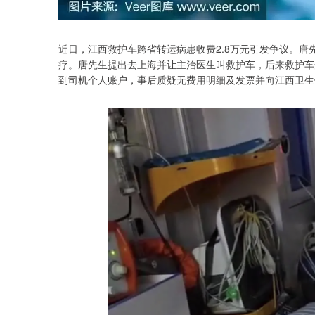
近日，江西救护车跨省转运病患收费2.8万元引发争议。
疗。唐先生提出去上海并让主治医生叫救护车，后来救护车开
到司机个人账户，事后质疑无费用明细及发票并向江西卫生