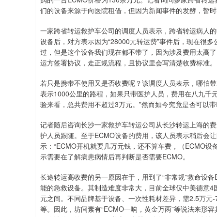
们的设备来源于向医院租借，但因为新闻事件的发酵，暂时
一家跨省转运救护车公司的调度人员表示，跨省转运病人的
设备后，对方表示因为“28000元转运费”事件后，现在很
过，但是这个设备我们现在都不带了，因为涉及费用太高了
运方签署协议，走正规流程，且协议里会写清楚收费标准。
若只是携带不使用又是否收费呢？该调度人员表示，哪怕带
表示1000公里的路程，如果只带医护人员，费用在八九千元
验来看，总共费用不超过3万元。”然而如今究竟是否可以带
记者随后咨询长沙一家救护车转运公司从长沙转运上海的费用
护人员跟随。至于ECMO设备的费用，该人员表示稍后会
示：“ECMO开机就要几万元钱，还不算车费，（ECMO
示需要在了解病患病情后再判断是否需要ECMO。
长途转运高收费的另一原因在于，用到了“非常规”救命设备
能的急救设备。其制造难度非常大，目前全球仅中美德意4国能
元之间。不同品牌基于设备、一次性耗材差异，需2.5万元
等。因此，坊间素有“ECMO一响，黄金万两”等说法来形