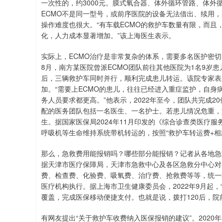
一次性的，约3000元。膜式氧合器、体外循环管路、体外
ECMO不是同一型号，或前序医院的设备无法借出、续用
操作难度也很大。“有车载ECMO的救护车数量有限，而且
化，人力成本显著增加。”该上海医生表示。
实际上，ECMO治疗是非常复杂的体系，需要多名医护密切
8月，南方某医院曾派ECMO团队前往其他医院为1名9岁患
后，三辆救护车同时并行，顺利完成患儿转运。该院专家表
加。“需要上ECMO的患儿，往往已经进入重症监护，自
务人员要求都更高。”他表示，2022年至今，团队共完成2
配的医务团队包括一名医生、一名护士。若患儿情况危重，
生。据国家医保局2024年11月印发的《综合诊查类医疗
呼吸机等生命维持系统带机转运的，按照“救护车转运费+相
那么，急救费用能报销吗？哪些部分能报销？记者从各地急
据天津市医疗保障局，天津市急救中心及各区急救分中心对
费、检查费、化验费、吸氧费、治疗费、抢救费等等，统一
医疗机构执行。据上海市卫生健康委员会，2022年9月起，
覆盖，完成医保移动便捷支付。也就是说，拨打120后，
有网友提出“关于救护车收费纳入医保报销的建议”。202