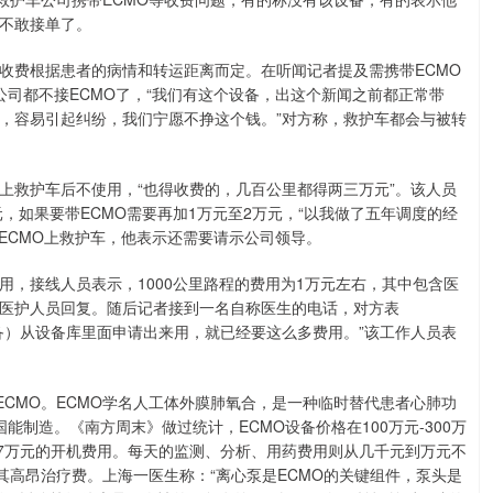
不敢接单了。
收费根据患者的病情和转运距离而定。在听闻记者提及需携带ECMO
多公司都不接ECMO了，“我们有这个设备，出这个新闻之前都正常带
，容易引起纠纷，我们宁愿不挣这个钱。”对方称，救护车都会与被转
上救护车后不使用，“也得收费的，几百公里都得两三万元”。该人员
，如果要带ECMO需要再加1万元至2万元，“以我做了五年调度的经
ECMO上救护车，他表示还需要请示公司领导。
，接线人员表示，1000公里路程的费用为1万元左右，其中包含医
让医护人员回复。随后记者接到一名自称医生的电话，对方表
设备）从设备库里面申请出来用，就已经要这么多费用。”该工作人员表
ECMO。ECMO学名人工体外膜肺氧合，是一种临时替代患者心肺功
制造。《南方周末》做过统计，ECMO设备价格在100万元-300万
-7万元的开机费用。每天的监测、分析、用药费用则从几千元到万元不
容其高昂治疗费。上海一医生称：“离心泵是ECMO的关键组件，泵头是