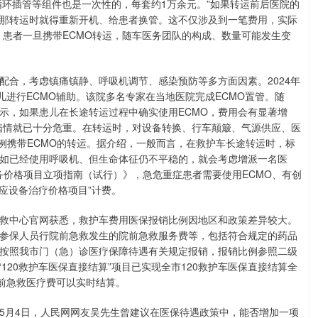
循环插管等组件也是一次性的，每套约1万余元。”如果转运前后医院的
，那转运时就得重新开机、给患者换管。这不仅涉及到一笔费用，实际
，患者一旦携带ECMO转运，随车医务团队的构成、数量可能发生变
配合，考虑镇痛镇静、呼吸机调节、感染预防等多方面因素。2024年
儿进行ECMO辅助。该院多名专家在当地医院完成ECMO置管。随
示，如果患儿在长途转运过程中确实使用ECMO，费用会有显著增
身病情就已十分危重。在转运时，对设备转换、行车颠簸、气源供应、医
0例携带ECMO的转运。据介绍，一般而言，在救护车长途转运时，标
如已经使用呼吸机、但生命体征仍不平稳的，就会考虑增派一名医
服务价格项目立项指南（试行）》，急危重症患者需要使用ECMO、有创
应设备治疗价格项目”计费。
救中心官网获悉，救护车费用医保报销比例因地区和政策差异较大。
参保人员行院前急救发生的院前急救服务费等，包括符合规定的药品
按照我市门（急）诊医疗保障待遇有关规定报销，报销比例参照二级
“120救护车医保直接结算”项目已实现全市120救护车医保直接结算全
院前急救医疗费可以实时结算。
0年5月4日，人民网网友吴先生曾建议在医保待遇政策中，能否增加一项