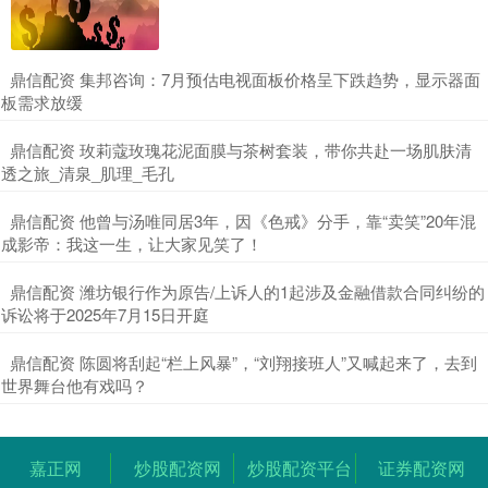
​鼎信配资 集邦咨询：7月预估电视面板价格呈下跌趋势，显示器面
板需求放缓
​鼎信配资 玫莉蔻玫瑰花泥面膜与茶树套装，带你共赴一场肌肤清
透之旅_清泉_肌理_毛孔
​鼎信配资 他曾与汤唯同居3年，因《色戒》分手，靠“卖笑”20年混
成影帝：我这一生，让大家见笑了！
​鼎信配资 潍坊银行作为原告/上诉人的1起涉及金融借款合同纠纷的
诉讼将于2025年7月15日开庭
​鼎信配资 陈圆将刮起“栏上风暴”，“刘翔接班人”又喊起来了，去到
世界舞台他有戏吗？
嘉正网
炒股配资网
炒股配资平台
证券配资网