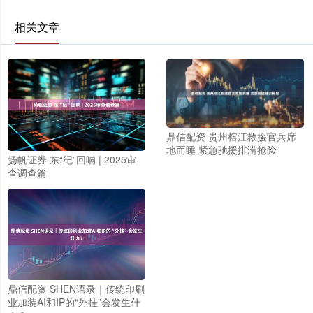
相关文章
鼎信配资 贵州榕江救援官兵席
地而睡 紧急驰援排涝抢险
扬帆证券 东“纪”回响 | 2025审
查调查篇
鼎信配资 SHEN语录｜传统印刷
业加装AI和IP的“外挂”会发生什