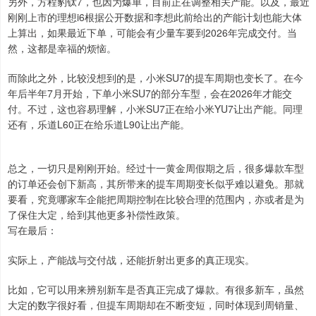
另外，方程豹钛7，也因为爆单，目前正在调整相关产能。以及，最近
刚刚上市的理想i6根据公开数据和李想此前给出的产能计划也能大体
上算出，如果最近下单，可能会有少量车要到2026年完成交付。当
然，这都是幸福的烦恼。
而除此之外，比较没想到的是，小米SU7的提车周期也变长了。在今
年后半年7月开始，下单小米SU7的部分车型，会在2026年才能交
付。不过，这也容易理解，小米SU7正在给小米YU7让出产能。同理
还有，乐道L60正在给乐道L90让出产能。
总之，一切只是刚刚开始。经过十一黄金周假期之后，很多爆款车型
的订单还会创下新高，其所带来的提车周期变长似乎难以避免。那就
要看，究竟哪家车企能把周期控制在比较合理的范围内，亦或者是为
了保住大定，给到其他更多补偿性政策。
写在最后：
实际上，产能战与交付战，还能折射出更多的真正现实。
比如，它可以用来辨别新车是否真正完成了爆款。有很多新车，虽然
大定的数字很好看，但提车周期却在不断变短，同时体现到周销量、