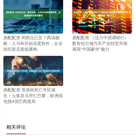
鼎配配资 AI拐点已至？商汤杨
鼎配配资 （活力中国调研行）
帆：人与AI开始深度协作，企业
数智化引领汽车产业转型升级
组织形态面临重构
展现“中国豪华”魅力
鼎配配资 世俱杯死亡半区诞
生！云集皇马拜仁巴黎，欧洲或
包揽4强巴西搅局
相关评论