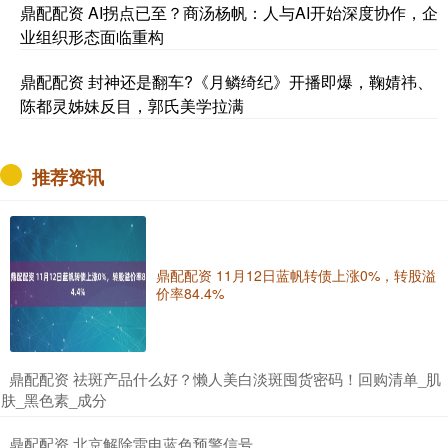
鼎配配资 AI拐点已至？商汤杨帆：人与AI开始深度协作，企
业组织形态面临重构
鼎配配资 封神还是翻车?《月鳞绮纪》开播即爆，鞠婧祎、
陈都灵姊妹反目，郭氏美学拉满
推荐资讯
鼎配配资 11月12日蓝帆转债上涨0%，转股溢
价率84.4%
​鼎配配资 祛斑产品什么好？懒人美白淡斑囤货密码！回购清单_肌
肤_黑色素_成分
​鼎配配资 北京解除雷电蓝色预警信号