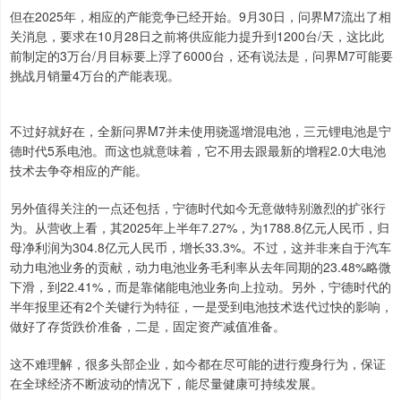
但在2025年，相应的产能竞争已经开始。9月30日，问界M7流出了相
关消息，要求在10月28日之前将供应能力提升到1200台/天，这比此
前制定的3万台/月目标要上浮了6000台，还有说法是，问界M7可能要
挑战月销量4万台的产能表现。
不过好就好在，全新问界M7并未使用骁遥增混电池，三元锂电池是宁
德时代5系电池。而这也就意味着，它不用去跟最新的增程2.0大电池
技术去争夺相应的产能。
另外值得关注的一点还包括，宁德时代如今无意做特别激烈的扩张行
为。从营收上看，其2025年上半年7.27%，为1788.8亿元人民币，归
母净利润为304.8亿元人民币，增长33.3%。不过，这并非来自于汽车
动力电池业务的贡献，动力电池业务毛利率从去年同期的23.48%略微
下滑，到22.41%，而是靠储能电池业务向上拉动。另外，宁德时代的
半年报里还有2个关键行为特征，一是受到电池技术迭代过快的影响，
做好了存货跌价准备，二是，固定资产减值准备。
这不难理解，很多头部企业，如今都在尽可能的进行瘦身行为，保证
在全球经济不断波动的情况下，能尽量健康可持续发展。