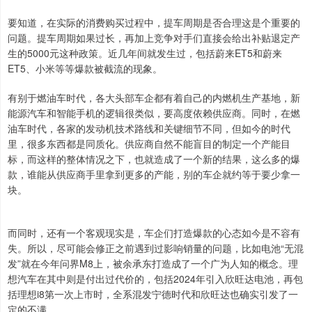
要知道，在实际的消费购买过程中，提车周期是否合理这是个重要的
问题。提车周期如果过长，再加上竞争对手们直接会给出补贴退定产
生的5000元这种政策。近几年间就发生过，包括蔚来ET5和蔚来
ET5、小米等等爆款被截流的现象。
有别于燃油车时代，各大头部车企都有着自己的内燃机生产基地，新
能源汽车和智能手机的逻辑很类似，要高度依赖供应商。同时，在燃
油车时代，各家的发动机技术路线和关键细节不同，但如今的时代
里，很多东西都是同质化。供应商自然不能盲目的制定一个产能目
标，而这样的整体情况之下，也就造成了一个新的结果，这么多的爆
款，谁能从供应商手里拿到更多的产能，别的车企就约等于要少拿一
块。
而同时，还有一个客观现实是，车企们打造爆款的心态如今是不容有
失。所以，尽可能会修正之前遇到过影响销量的问题，比如电池“无混
发”就在今年问界M8上，被余承东打造成了一个广为人知的概念。理
想汽车在其中则是付出过代价的，包括2024年引入欣旺达电池，再包
括理想i8第一次上市时，全系混发宁德时代和欣旺达也确实引发了一
定的不满。