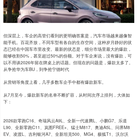
但深层上，车企的高管们看到的更明确答案是，汽车市场越来越像智
能手机。百花齐放，不同车型有各自的生存空间，这种岁月静好的状
态已经在中国车市里改变。最新的状态是，细分市场里最大的爆款，
能够收割50%，甚至超过50%的份额。对于车企来说，没有爆款，可
以不用谈2026年留在牌桌上的话题。但现在的问题是，爆款太多了。
从争抢华为车BU，到争抢宁德时代
从营销等角度上看，几乎多数车企手中都有爆款新车。
从7月至今，爆款新车的名单不断扩容，从时间次序上排列，大体如
下：
2026款零跑C16、奇瑞风云A9L、全新一代速腾L、小鹏G7、乐道
L90、全新零跑C11、岚图FREE+、猛士M817、奥迪A5L、问界M8
EV、凌渡L、吉利银河A7、全新坦克500、MG4、极狐T1、沃尔沃