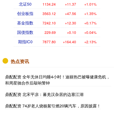
北证50
1134.24
+11.37
+1.01%
创业板指
3563.12
+47.56
+1.35%
基金指数
7242.10
+12.30
+0.17%
国债指数
229.69
+0.10
+0.04%
期指IC0
7877.80
+164.40
+2.13%
热点资讯
鼎配配资 全年无休日均睡4小时！迪丽热巴被曝健康危机，
和周星驰合作后敲响警钟
鼎配配资 北宋平凉：蕃羌汉杂居的边塞江湖
鼎配配资 74岁老人烧杨絮引燃20辆汽车，原因披露！