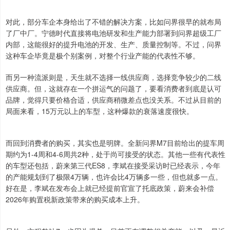
对此，部分车企本身给出了不错的解决方案，比如问界很早的就布局
了厂中厂。宁德时代直接将电池研发和生产能力部署到问界超级工厂
内部，这能很好的提升电池的开发、生产、质量控制等。不过，问界
这种车企毕竟是极个别案例，对整个行业产能的代表性不够。
而另一种流派则是，天生就不选择一线供应商，选择竞争较少的二线
供应商。但，这就存在一个拼运气的问题了，要看消费者到底是认可
品牌，觉得只要价格合适，供应商稍微差点也没关系。不过从目前的
局面来看，15万元以上的车型，这种爆款的衰落速度很快。
而回到消费者的购买，其实也是明牌。全新问界M7目前给出的提车周
期约为1-4周和4-6周共2种，处于尚可接受的状态。其他一些有代表性
的车型还包括，蔚来第三代ES8，李斌在接受采访时已经表示，今年
的产能规划到了极限4万辆，也许会比4万辆多一些，但也就多一点。
好在是，李斌在发布会上就已经提前官宣了托底政策，蔚来会补偿
2026年购置税新政策带来的购买成本上升。