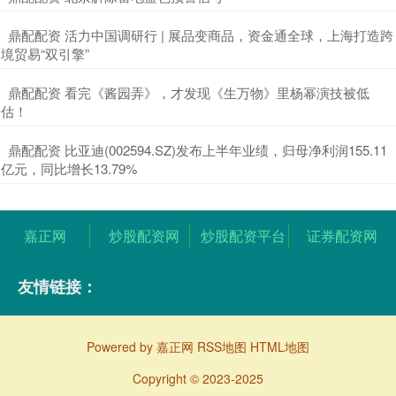
​鼎配配资 活力中国调研行 | 展品变商品，资金通全球，上海打造跨
境贸易“双引擎”
​鼎配配资 看完《酱园弄》，才发现《生万物》里杨幂演技被低
估！
​鼎配配资 比亚迪(002594.SZ)发布上半年业绩，归母净利润155.11
亿元，同比增长13.79%
嘉正网
炒股配资网
炒股配资平台
证券配资网
友情链接：
Powered by
嘉正网
RSS地图
HTML地图
Copyright
© 2023-2025