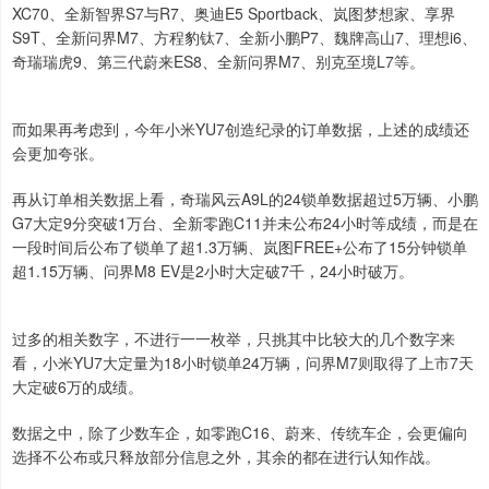
XC70、全新智界S7与R7、奥迪E5 Sportback、岚图梦想家、享界
S9T、全新问界M7、方程豹钛7、全新小鹏P7、魏牌高山7、理想i6、
奇瑞瑞虎9、第三代蔚来ES8、全新问界M7、别克至境L7等。
而如果再考虑到，今年小米YU7创造纪录的订单数据，上述的成绩还
会更加夸张。
再从订单相关数据上看，奇瑞风云A9L的24锁单数据超过5万辆、小鹏
G7大定9分突破1万台、全新零跑C11并未公布24小时等成绩，而是在
一段时间后公布了锁单了超1.3万辆、岚图FREE+公布了15分钟锁单
超1.15万辆、问界M8 EV是2小时大定破7千，24小时破万。
过多的相关数字，不进行一一枚举，只挑其中比较大的几个数字来
看，小米YU7大定量为18小时锁单24万辆，问界M7则取得了上市7天
大定破6万的成绩。
数据之中，除了少数车企，如零跑C16、蔚来、传统车企，会更偏向
选择不公布或只释放部分信息之外，其余的都在进行认知作战。