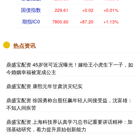
国债指数
229.61
+0.02
+0.01%
期指IC0
7800.60
+87.20
+1.13%
热点资讯
鼎盛宝配资 45岁张可近况曝光！嫁给王小虎生下一子，如
今婚姻幸福被宠成公主
鼎盛宝配资 康熙元年甘肃洪灾纪实
鼎盛宝配资 徐国勇称台股狂飙年轻人间接受益，沈富雄：
不知人间疾苦
鼎盛宝配资 上海科技界认真学习总书记重要讲话精神：加
强基础研究，着力提升原始创新能力