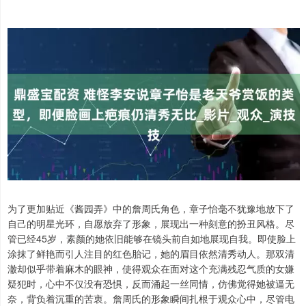
为了更加贴近《酱园弄》中的詹周氏角色，章子怡毫不犹豫地放下了
自己的明星光环，自愿放弃了形象，展现出一种刻意的扮丑风格。尽
管已经45岁，素颜的她依旧能够在镜头前自如地展现自我。即使脸上
涂抹了鲜艳而引人注目的红色胎记，她的眉目依然清秀动人。那双清
澈却似乎带着麻木的眼神，使得观众在面对这个充满残忍气质的女嫌
疑犯时，心中不仅没有恐惧，反而涌起一丝同情，仿佛觉得她被逼无
奈，背负着沉重的苦衷。詹周氏的形象瞬间扎根于观众心中，尽管电