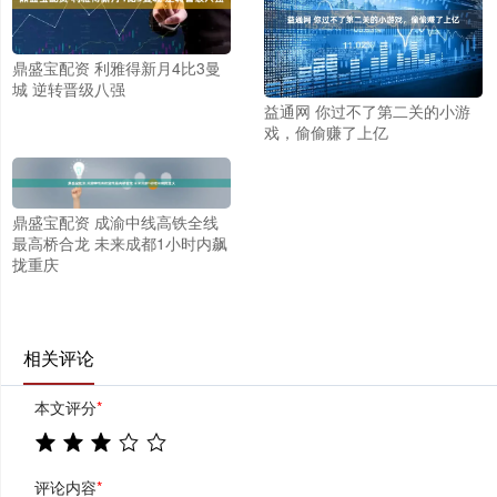
鼎盛宝配资 利雅得新月4比3曼
城 逆转晋级八强
益通网 你过不了第二关的小游
戏，偷偷赚了上亿
鼎盛宝配资 成渝中线高铁全线
最高桥合龙 未来成都1小时内飙
拢重庆
相关评论
本文评分
*
评论内容
*