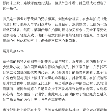
影尚未上映，难以评价她的演技，但从外形来看，她已经成功塑造了
这一角色。
演员这一职业对于天赋的要求极高。刘德华曾坦言，在参与拍摄《无
间道》时，他每天早早到达片场，认真钻研、深思熟虑，以便为一场
戏做好准备。然而，梁朝伟却在拍摄时显得游刃有余，完全不需要做
过多准备，轻松入戏，他那不经意的眼神便能轻易打动观众。尽管刘
德华心中对此有些不甘，但他也不得不心服口服。
展开剩余47%
章子怡的独特之处则在于她兼具天赋与努力。近年来，国内崛起了不
少流量小花，但在国际间具备影响力的演员，除了章子怡，几乎找不
到第二位如巩俐般优秀的代表。从《酱园弄》的预告片来看，章子怡
在角色造型与演技上倾注了大量心血和精力。她曾透露，在拍摄这部
影片的过程中，她感到无比压抑，每当看到镜子中的自己时，总想泪
流满面。老同学梅婷在片场首次措手不及地看到她缩在角落，立刻感
到心痛，禁不住落下了泪水。由此可见，那时的章子怡已经完全融入
到了詹周氏的内心世界，与角色高度契合。
离这部影片上映还有十天，尽管众多明星参与其中，观众对赵丽颖和