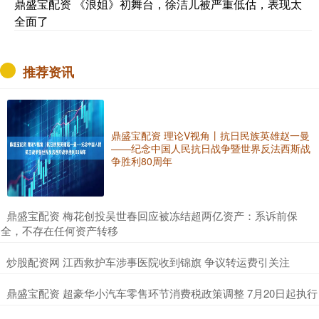
鼎盛宝配资 《浪姐》初舞台，徐洁儿被严重低估，表现太
全面了
推荐资讯
鼎盛宝配资 理论V视角丨抗日民族英雄赵一曼
——纪念中国人民抗日战争暨世界反法西斯战
争胜利80周年
​鼎盛宝配资 梅花创投吴世春回应被冻结超两亿资产：系诉前保
全，不存在任何资产转移
​炒股配资网 江西救护车涉事医院收到锦旗 争议转运费引关注
​鼎盛宝配资 超豪华小汽车零售环节消费税政策调整 7月20日起执行