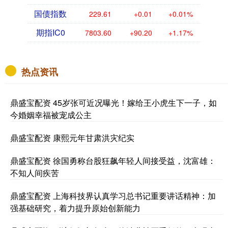
国债指数
229.61
+0.01
+0.01%
期指IC0
7802.40
+89.00
+1.15%
热点资讯
鼎盛宝配资 45岁张可近况曝光！嫁给王小虎生下一子，如
今婚姻幸福被宠成公主
鼎盛宝配资 康熙元年甘肃洪灾纪实
鼎盛宝配资 徐国勇称台股狂飙年轻人间接受益，沈富雄：
不知人间疾苦
鼎盛宝配资 上海科技界认真学习总书记重要讲话精神：加
强基础研究，着力提升原始创新能力