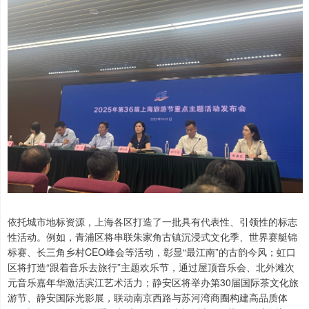
依托城市地标资源，上海各区打造了一批具有代表性、引领性的标志
性活动。例如，青浦区将串联朱家角古镇沉浸式文化季、世界赛艇锦
标赛、长三角乡村CEO峰会等活动，彰显“最江南”的古韵今风；虹口
区将打造“跟着音乐去旅行”主题欢乐节，通过屋顶音乐会、北外滩次
元音乐嘉年华激活滨江艺术活力；静安区将举办第30届国际茶文化旅
游节、静安国际光影展，联动南京西路与苏河湾商圈构建高品质体