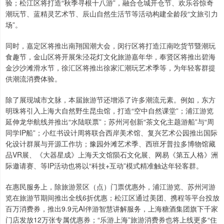
验；松江区将打造“秋季寻根十八游”，融合仓城开仓节、欢乐谷惊奇
潮玩节、蓝精灵艺术节、辰山自然生活节等活动构建全龄段“文旅引力
场”。
同时，嘉定区将推出南翔国潮大会，闵行区将打造江南吃货节暨潮玩
食趣节，金山区将开展朱泾花灯文化旅游嘉年华，奉贤区将推出碧海
金沙沙滩滑水节，徐汇区将推出徐家汇潮玩艺术季等，为年轻客群提
供潮流消费体验。
除了展现城市文脉，本届旅游节还增添了许多潮流元素。例如，东方
明珠将引入上海大自然野生昆虫馆，打造“空中自然课堂”；浦江游览
延伸龙华航线并推出“水陆联票”；苏州河创新“茶文化主题游船”与“周
同学IP船”；小红书设计周将联合西岸美术馆、复兴艺术公园推出国际
化设计群展与开源工作坊；豫园外滩艺术季、西班牙普拉多博物馆藏
品VR展、《大器星成》上海天文馆陨石文化展、网易《第五人格》洲
际邀请赛、等IP活动也将以“科技+互动”模式精准触达年轻客群。
在惠民服务上，除旅游景区（点）门票优惠外，浦江游览、苏州河游
览在旅游节期间推出全线6折优惠；松江区通过美团、携程等平台投放
百万消费券，推出9.9元AI伴游智慧讲解服务，上海糖酒集团旗下千家
门店发放12万张专属优惠券；“乐游上海”旅游消费券也将上线更多“住