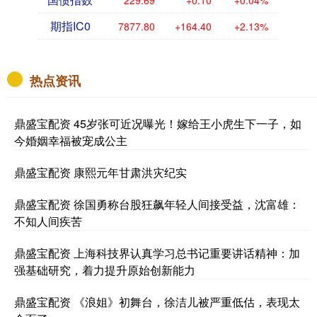
229.69
+0.10
+0.04%
期指IC0
7877.80
+164.40
+2.13%
热点资讯
鼎盛宝配资 45岁张可近况曝光！嫁给王小虎生下一子，如
今婚姻幸福被宠成公主
鼎盛宝配资 康熙元年甘肃洪灾纪实
鼎盛宝配资 徐国勇称台股狂飙年轻人间接受益，沈富雄：
不知人间疾苦
鼎盛宝配资 上海科技界认真学习总书记重要讲话精神：加
强基础研究，着力提升原始创新能力
鼎盛宝配资 《浪姐》初舞台，徐洁儿被严重低估，表现太