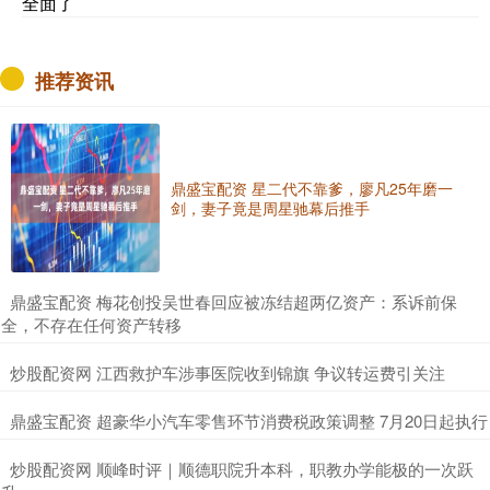
全面了
推荐资讯
鼎盛宝配资 星二代不靠爹，廖凡25年磨一
剑，妻子竟是周星驰幕后推手
​鼎盛宝配资 梅花创投吴世春回应被冻结超两亿资产：系诉前保
全，不存在任何资产转移
​炒股配资网 江西救护车涉事医院收到锦旗 争议转运费引关注
​鼎盛宝配资 超豪华小汽车零售环节消费税政策调整 7月20日起执行
​炒股配资网 顺峰时评｜顺德职院升本科，职教办学能极的一次跃